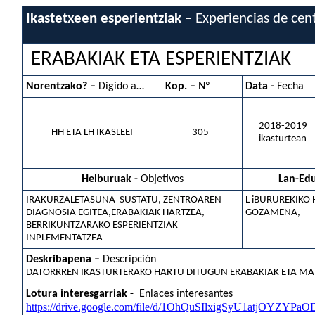
Ikastetxeen esperientziak –
Experiencias de cen
ERABAKIAK ETA ESPERIENTZIAK
Norentzako? –
Digido a…
Kop. –
Nº
Data -
Fecha
2018-2019
HH ETA LH IKASLEEI
305
ikasturtean
Helburuak -
Objetivos
Lan-Ed
IRAKURZALETASUNA SUSTATU, ZENTROAREN
L iBURUREKIKO
DIAGNOSIA EGITEA,ERABAKIAK HARTZEA,
GOZAMENA,
BERRIKUNTZARAKO ESPERIENTZIAK
INPLEMENTATZEA
Deskribapena –
Descripción
DATORRREN IKASTURTERAKO HARTU DITUGUN ERABAKIAK ETA MART
Lotura interesgarriak -
Enlaces interesantes
https://drive.google.com/file/d/1OhQuSIlxigSyU1atjOYZYPa